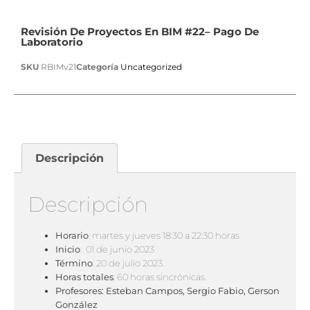
Revisión De Proyectos En BIM #22– Pago De
Laboratorio
SKU
RBIMv21
Categoría
Uncategorized
Descripción
Descripción
Horario
: martes y jueves 18:30 a 22:30 horas
Inicio
: 01 de junio 2023
Término
: 20 de julio 2023.
Horas totales
: 60 horas sincrónicas.
Profesores: Esteban Campos, Sergio Fabio, Gerson
González