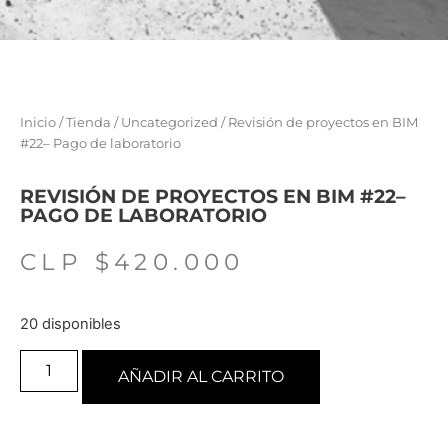
Inicio
/
Tienda
/
Uncategorized
/ Revisión de proyectos en BIM
#22– Pago de laboratorio
REVISIÓN DE PROYECTOS EN BIM #22–
PAGO DE LABORATORIO
CLP $
420.000
20 disponibles
AÑADIR AL CARRITO