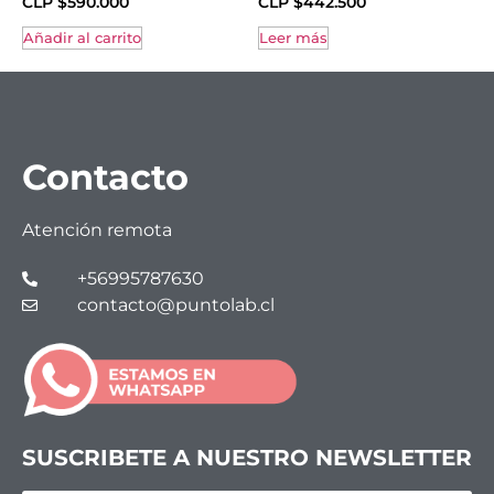
CLP $
590.000
CLP $
442.500
Añadir al carrito
Leer más
Contacto
Atención remota
+56995787630
contacto@puntolab.cl
SUSCRIBETE A NUESTRO NEWSLETTER