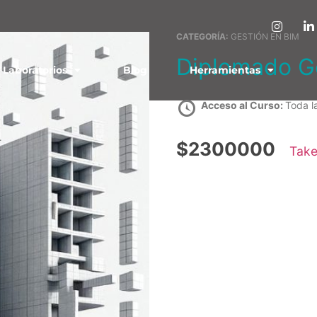
CATEGORÍA:
GESTIÓN EN BIM
Diplomado G
Laboratorios
Blog
Herramientas
Acceso al Curso:
Toda l
$2300000
Take