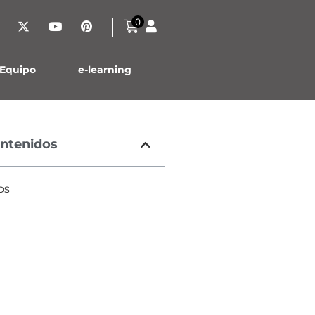
0
Inicio
Contáctanos
Equipo
e-learning
ontenidos
os